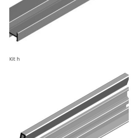
Kit h