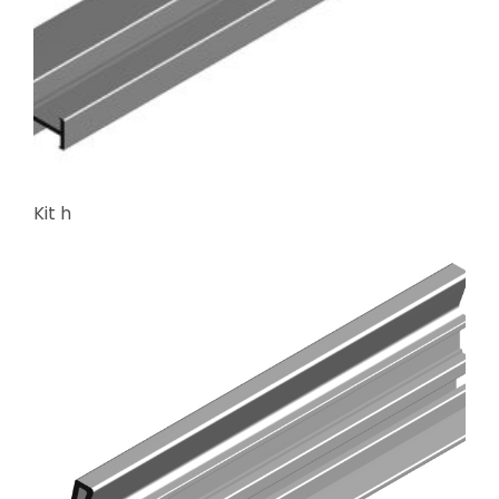
Kit h