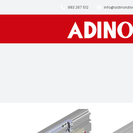
Saltar
983 267 512
info@adinordis
al
contenido