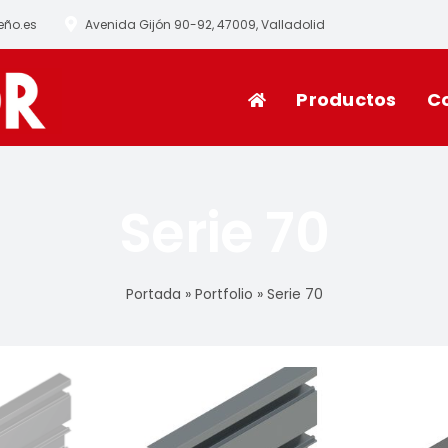
eño.es
Avenida Gijón 90-92, 47009, Valladolid
Productos
C
Serie 70
Portada
»
Portfolio
»
Serie 70