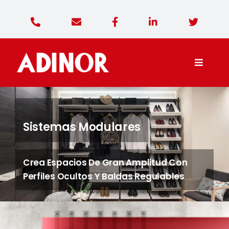
Saltar
al
contenido
Toggle
Naviga
Adinor Diseño
Sistemas Modulares
Productos
Crea Espacios De Gran Amplitud Con
Contacto
Perfiles Ocultos Y Baldas Regulables