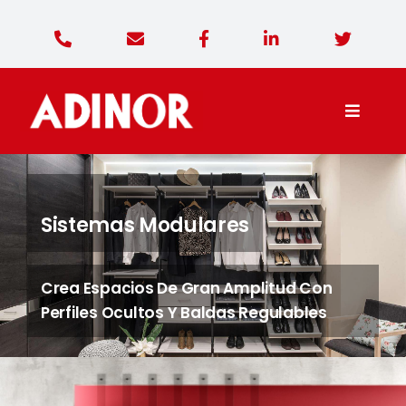
Saltar
al
contenido
Toggle
Naviga
Adinor Diseño
Sistemas Modulares
Productos
Crea Espacios De Gran Amplitud Con
Contacto
Perfiles Ocultos Y Baldas Regulables