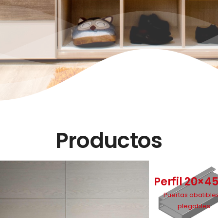
Productos
Perfil 20×45
Puertas abatibles
plegables