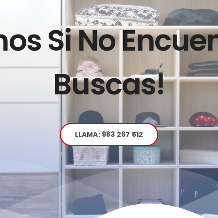
os Si No Encue
Buscas!
LLAMA: 983 267 512