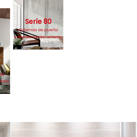
Serie 80
Sistemas de puerta
corredera para armario
rta
mario