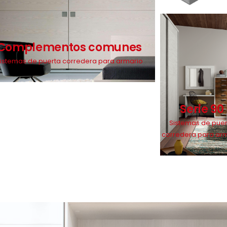
Complementos comunes
istemas de puerta corredera para armario
Serie 90
Sistemas de pue
corredera para ar