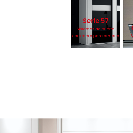
Serie 57
Sistemas de puerta
corredera para armario
S