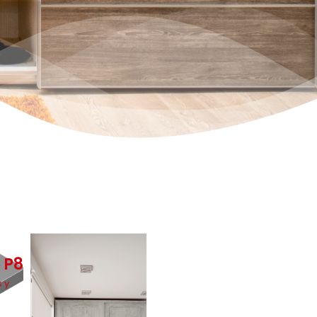
 P8
 y