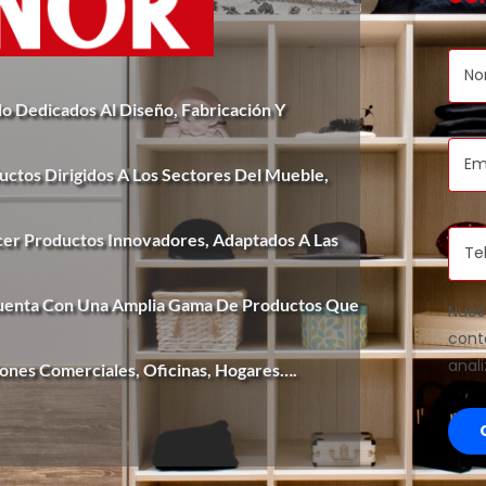
o Dedicados Al Diseño, Fabricación Y
ctos Dirigidos A Los Sectores Del Mueble,
ecer Productos Innovadores, Adaptados A Las
Cuenta Con Una Amplia Gama De Productos Que
Nues
cont
anal
iones Comerciales, Oficinas, Hogares….