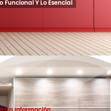
entos
licita Información