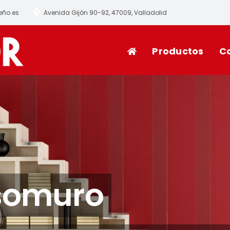
eño.es
Avenida Gijón 90-92, 47009, Valladolid
Productos
C
ra Armarios