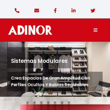
Saltar
al
contenido
Toggle
Naviga
Adinor Diseño
Sistemas Modulares
Productos
Crea Espacios De Gran Amplitud Con
Contacto
Perfiles Ocultos Y Baldas Regulables