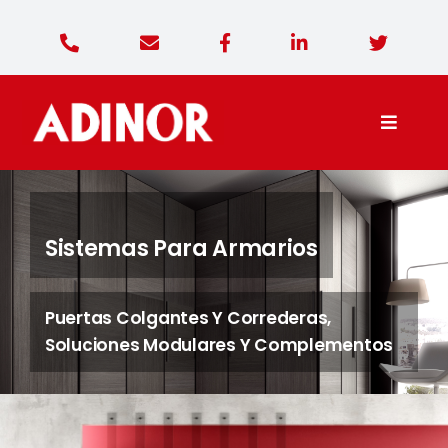
Saltar
al
contenido
Toggle
Naviga
Adinor Diseño
Sistemas Para Armarios
Productos
Puertas Colgantes Y Correderas,
Contacto
Soluciones Modulares Y Complementos