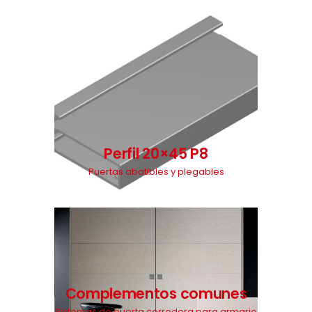
Perfil 20×45 P8
Puertas abatibles y plegables
Complementos comunes
Sistemas de puerta corredera para armario