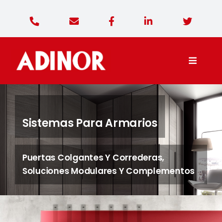
Saltar
al
contenido
Toggle
Naviga
Adinor Diseño
Sistemas Para Armarios
Productos
Puertas Colgantes Y Correderas,
Contacto
Soluciones Modulares Y Complementos