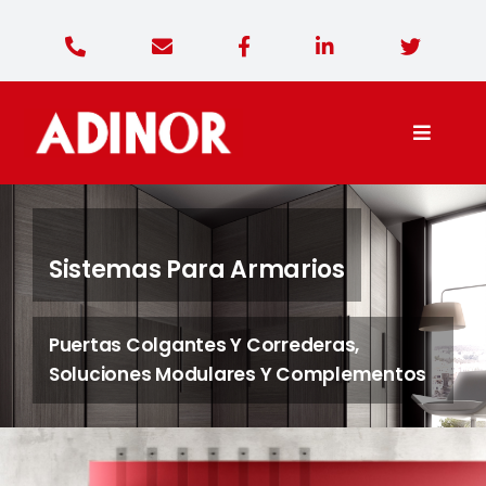
Saltar
al
contenido
Toggle
Naviga
Adinor Diseño
Sistemas Para Armarios
Productos
Puertas Colgantes Y Correderas,
Contacto
Soluciones Modulares Y Complementos