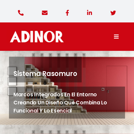
Saltar
al
contenido
Toggle
Naviga
Adinor Diseño
Sistema Rasomuro
Productos
Marcos Integrados En El Entorno
Contacto
Creando Un Diseño Que Combina Lo
Funcional Y Lo Esencial