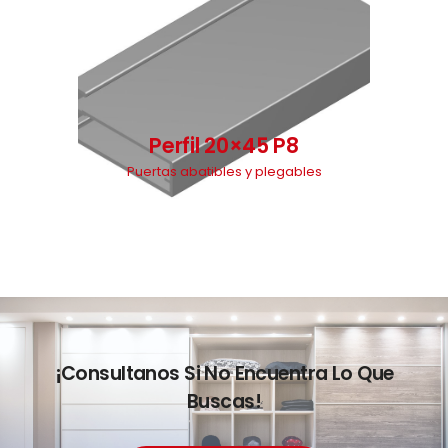
Perfil 20×45 P8
Puertas abatibles y plegables
¡Consultanos Si No Encuentra Lo Que
Buscas!